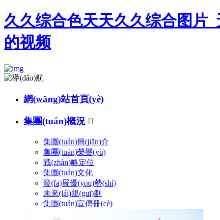
久久综合色天天久久综合图片_
的视频
網(wǎng)站首頁(yè)
集團(tuán)概況

集團(tuán)簡(jiǎn)介
集團(tuán)榮譽(yù)
戰(zhàn)略定位
集團(tuán)文化
發(fā)展優(yōu)勢(shì)
未來(lái)規(guī)劃
集團(tuán)宣傳冊(cè)