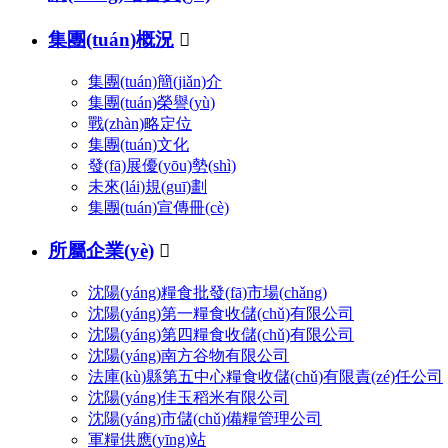
集團(tuán)概況

集團(tuán)簡(jiǎn)介
集團(tuán)榮譽(yù)
戰(zhàn)略定位
集團(tuán)文化
發(fā)展優(yōu)勢(shì)
未來(lái)規(guī)劃
集團(tuán)宣傳冊(cè)
所屬企業(yè)

沈陽(yáng)糧食批發(fā)市場(chǎng)
沈陽(yáng)第一糧食收儲(chǔ)有限公司
沈陽(yáng)第四糧食收儲(chǔ)有限公司
沈陽(yáng)南方谷物有限公司
法庫(kù)縣第五中心糧食收儲(chǔ)有限責(zé)任公司
沈陽(yáng)佳玉稻米有限公司
沈陽(yáng)市儲(chǔ)備糧管理公司
軍糧供應(yīng)站