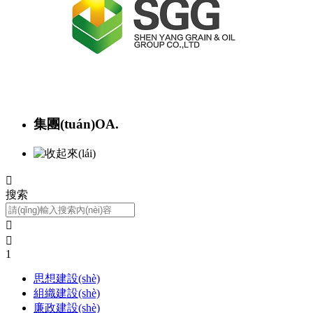
集團(tuán)OA.

搜索


1
思想建設(shè)
組織建設(shè)
廉政建設(shè)