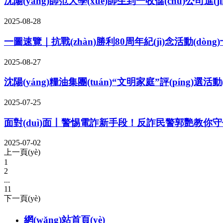
沈陽(yáng)師范大學(xué)師生到一收儲(chǔ)公司進(jìn)
2025-08-28
一圖速覽｜抗戰(zhàn)勝利80周年紀(jì)念活動(dòng)十
2025-08-27
沈陽(yáng)糧油集團(tuán)“文明家庭”評(píng)選活動(
2025-07-25
面對(duì)面丨警惕電詐新手段！反詐民警郭艷教你
2025-07-02
上一頁(yè)
1
2
...
11
下一頁(yè)
網(wǎng)站首頁(yè)