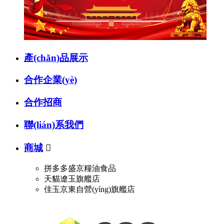
產(chǎn)品展示
合作企業(yè)
合作招商
聯(lián)系我們
商城

拼多多盛京糧油食品
天貓遼玉旗艦店
佳玉京東自營(yíng)旗艦店