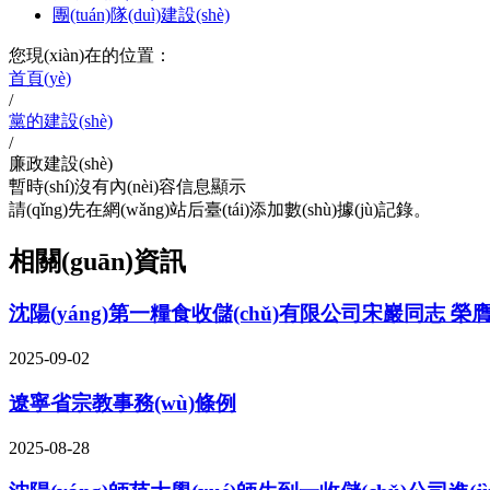
團(tuán)隊(duì)建設(shè)
您現(xiàn)在的位置：
首頁(yè)
/
黨的建設(shè)
/
廉政建設(shè)
暫時(shí)沒有內(nèi)容信息顯示
請(qǐng)先在網(wǎng)站后臺(tái)添加數(shù)據(jù)記錄。
相關(guān)資訊
沈陽(yáng)第一糧食收儲(chǔ)有限公司宋巖同志 榮膺首屆
2025-09-02
遼寧省宗教事務(wù)條例
2025-08-28