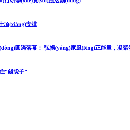
行研學(xué)實(shí)踐活動(dòng)
項(xiàng)安排
dòng)圓滿落幕： 弘揚(yáng)家風(fēng)正能量，凝
守住“錢袋子”