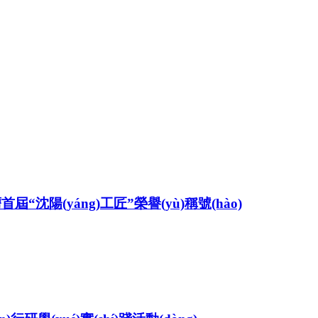
“沈陽(yáng)工匠”榮譽(yù)稱號(hào)