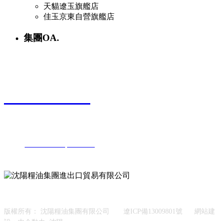
天貓遼玉旗艦店
佳玉京東自營旗艦店
集團OA.
聯(lián)系電話
024-25527808
地址：沈陽市鐵西區(qū)保工北街20號
郵編：110025
電話：
024-25527808
25527888
傳真：024-25527800
關注我們
版權所有： 沈陽糧油集團有限公司
遼ICP備13009801號
網站建