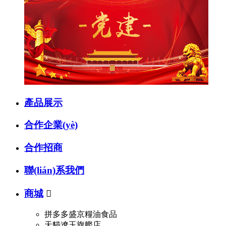
產品展示
合作企業(yè)
合作招商
聯(lián)系我們
商城

拼多多盛京糧油食品
天貓遼玉旗艦店