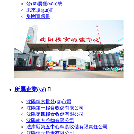
發(fā)展優(yōu)勢
未來規(guī)劃
集團宣傳冊
所屬企業(yè)

沈陽糧食批發(fā)市場
沈陽第一糧食收儲有限公司
沈陽第四糧食收儲有限公司
沈陽南方谷物有限公司
法庫縣第五中心糧食收儲有限責任公司
沈陽佳玉稻米有限公司