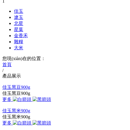
1
佳玉
遼玉
北星
星葉
金香禾
雜糧
大米
您現(xiàn)在的位置：
首頁
/
產品展示
佳玉黑豆900g
佳玉黑豆900g
更多
佳玉黑米900g
佳玉黑米900g
更多