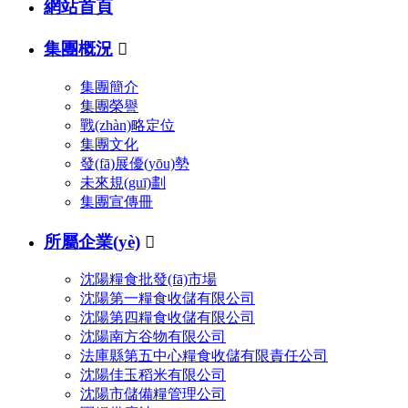
網站首頁
集團概況

集團簡介
集團榮譽
戰(zhàn)略定位
集團文化
發(fā)展優(yōu)勢
未來規(guī)劃
集團宣傳冊
所屬企業(yè)

沈陽糧食批發(fā)市場
沈陽第一糧食收儲有限公司
沈陽第四糧食收儲有限公司
沈陽南方谷物有限公司
法庫縣第五中心糧食收儲有限責任公司
沈陽佳玉稻米有限公司
沈陽市儲備糧管理公司