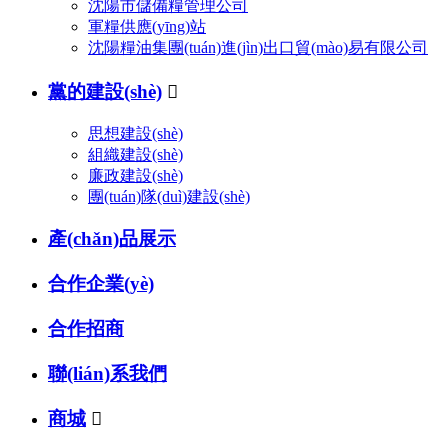
沈陽市儲備糧管理公司
軍糧供應(yīng)站
沈陽糧油集團(tuán)進(jìn)出口貿(mào)易有限公司
黨的建設(shè)

思想建設(shè)
組織建設(shè)
廉政建設(shè)
團(tuán)隊(duì)建設(shè)
產(chǎn)品展示
合作企業(yè)
合作招商
聯(lián)系我們
商城
