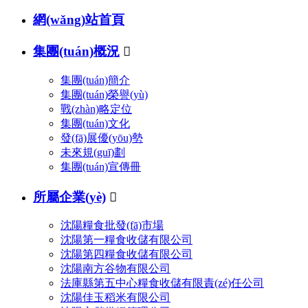
網(wǎng)站首頁
集團(tuán)概況

集團(tuán)簡介
集團(tuán)榮譽(yù)
戰(zhàn)略定位
集團(tuán)文化
發(fā)展優(yōu)勢
未來規(guī)劃
集團(tuán)宣傳冊
所屬企業(yè)

沈陽糧食批發(fā)市場
沈陽第一糧食收儲有限公司
沈陽第四糧食收儲有限公司
沈陽南方谷物有限公司
法庫縣第五中心糧食收儲有限責(zé)任公司
沈陽佳玉稻米有限公司