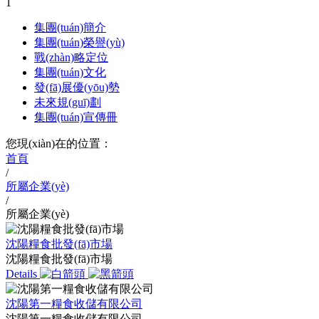
1
集團(tuán)簡介
集團(tuán)榮譽(yù)
戰(zhàn)略定位
集團(tuán)文化
發(fā)展優(yōu)勢
未來規(guī)劃
集團(tuán)宣傳冊
您現(xiàn)在的位置：
首頁
/
所屬企業(yè)
/
所屬企業(yè)
沈陽糧食批發(fā)市場
沈陽糧食批發(fā)市場
Details
沈陽第一糧食收儲有限公司
沈陽第一糧食收儲有限公司