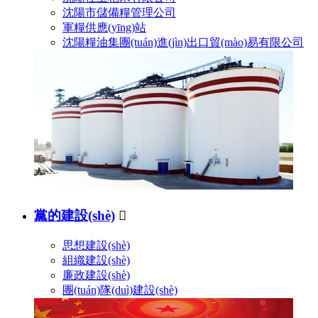
沈陽市儲備糧管理公司
軍糧供應(yīng)站
沈陽糧油集團(tuán)進(jìn)出口貿(mào)易有限公司
黨的建設(shè)

思想建設(shè)
組織建設(shè)
廉政建設(shè)
團(tuán)隊(duì)建設(shè)