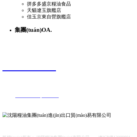
拼多多盛京糧油食品
天貓遼玉旗艦店
佳玉京東自營旗艦店
集團(tuán)OA.
聯(lián)系電話
024-25527808
地址：沈陽市鐵西區(qū)保工北街20號
郵編：110025
電話：
024-25527808
25527888
傳真：024-25527800
關(guān)注我們