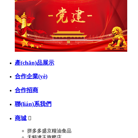
產(chǎn)品展示
合作企業(yè)
合作招商
聯(lián)系我們
商城

拼多多盛京糧油食品
天貓遼玉旗艦店