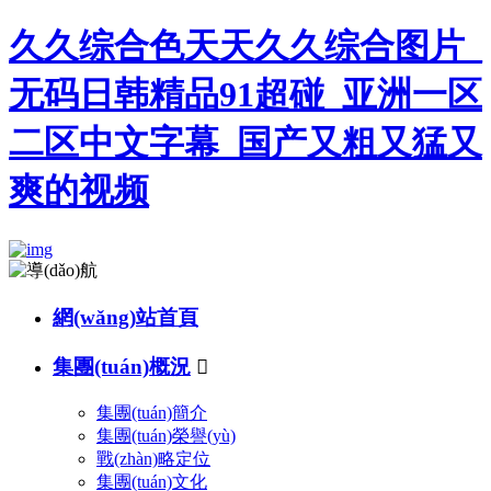
久久综合色天天久久综合图片_
无码日韩精品91超碰_亚洲一区
二区中文字幕_国产又粗又猛又
爽的视频
網(wǎng)站首頁
集團(tuán)概況

集團(tuán)簡介
集團(tuán)榮譽(yù)
戰(zhàn)略定位
集團(tuán)文化