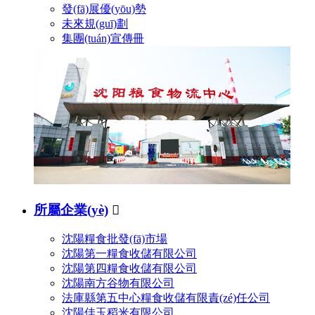
發(fā)展優(yōu)勢
未來規(guī)劃
集團(tuán)宣傳冊
所屬企業(yè)

沈陽糧食批發(fā)市場
沈陽第一糧食收儲有限公司
沈陽第四糧食收儲有限公司
沈陽南方谷物有限公司
法庫縣第五中心糧食收儲有限責(zé)任公司
沈陽佳玉稻米有限公司