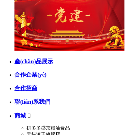
產(chǎn)品展示
合作企業(yè)
合作招商
聯(lián)系我們
商城

拼多多盛京糧油食品
天貓遼玉旗艦店