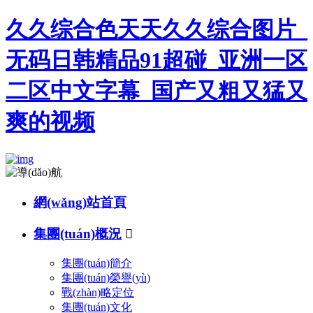
久久综合色天天久久综合图片_
无码日韩精品91超碰_亚洲一区
二区中文字幕_国产又粗又猛又
爽的视频
網(wǎng)站首頁
集團(tuán)概況

集團(tuán)簡介
集團(tuán)榮譽(yù)
戰(zhàn)略定位
集團(tuán)文化