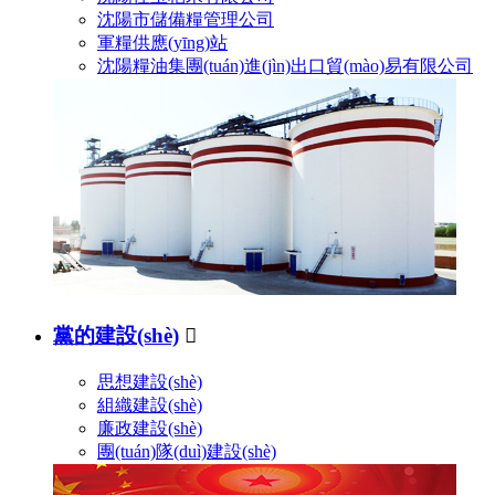
沈陽市儲備糧管理公司
軍糧供應(yīng)站
沈陽糧油集團(tuán)進(jìn)出口貿(mào)易有限公司
黨的建設(shè)

思想建設(shè)
組織建設(shè)
廉政建設(shè)
團(tuán)隊(duì)建設(shè)