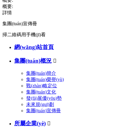
概要:
概要:
詳情
集團(tuán)宣傳冊
掃二維碼用手機(jī)看
網(wǎng)站首頁
集團(tuán)概況

集團(tuán)簡介
集團(tuán)榮譽(yù)
戰(zhàn)略定位
集團(tuán)文化
發(fā)展優(yōu)勢
未來規(guī)劃
集團(tuán)宣傳冊
所屬企業(yè)
