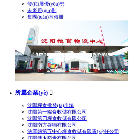
發(fā)展優(yōu)勢
未來規(guī)劃
集團(tuán)宣傳冊
所屬企業(yè)

沈陽糧食批發(fā)市場
沈陽第一糧食收儲有限公司
沈陽第四糧食收儲有限公司
沈陽南方谷物有限公司
法庫縣第五中心糧食收儲有限責(zé)任公司
沈陽佳玉稻米有限公司