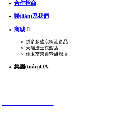
合作招商
聯(lián)系我們
商城

拼多多盛京糧油食品
天貓遼玉旗艦店
佳玉京東自營旗艦店
集團(tuán)OA.
聯(lián)系電話
024-25527808
地址：沈陽市鐵西區(qū)保工北街20號
郵編：110025
電話：
024-25527808
25527888